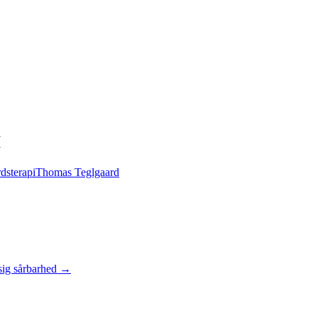
I
dsterapi
Thomas Teglgaard
sig sårbarhed
→