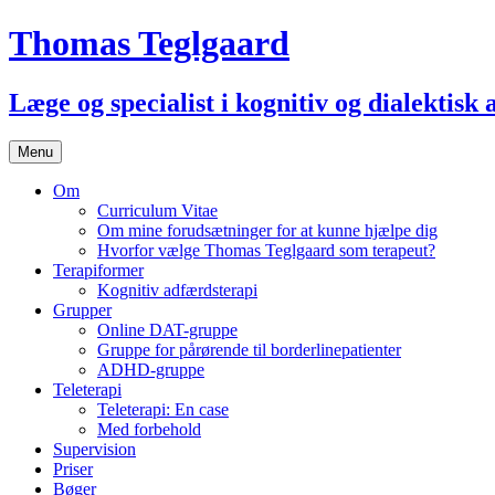
Thomas Teglgaard
Læge og specialist i kognitiv og dialektisk
Skip
Menu
to
content
Om
Curriculum Vitae
Om mine forudsætninger for at kunne hjælpe dig
Hvorfor vælge Thomas Teglgaard som terapeut?
Terapiformer
Kognitiv adfærdsterapi
Grupper
Online DAT-gruppe
Gruppe for pårørende til borderlinepatienter
ADHD-gruppe
Teleterapi
Teleterapi: En case
Med forbehold
Supervision
Priser
Bøger