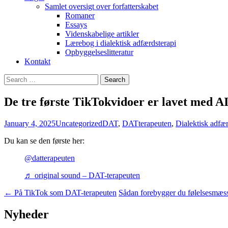
Samlet oversigt over forfatterskabet
Romaner
Essays
Videnskabelige artikler
Lærebog i dialektisk adfærdsterapi
Opbyggelseslitteratur
Kontakt
Search
for:
De tre første TikTokvidoer er lavet med A
January 4, 2025
Uncategorized
DAT
,
DATterapeuten
,
Dialektisk adfær
Du kan se den første her:
@datterapeuten
♬ original sound – DAT-terapeuten
Post
←
På TikTok som DAT-terapeuten
Sådan forebygger du følelsesmæs
navigation
Nyheder