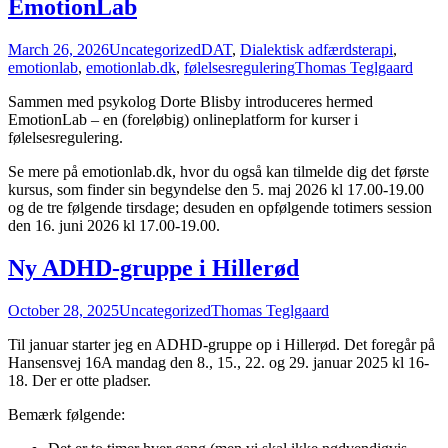
EmotionLab
March 26, 2026
Uncategorized
DAT
,
Dialektisk adfærdsterapi
,
emotionlab
,
emotionlab.dk
,
følelsesregulering
Thomas Teglgaard
Sammen med psykolog Dorte Blisby introduceres hermed
EmotionLab – en (foreløbig) onlineplatform for kurser i
følelsesregulering.
Se mere på emotionlab.dk, hvor du også kan tilmelde dig det første
kursus, som finder sin begyndelse den 5. maj 2026 kl 17.00-19.00
og de tre følgende tirsdage; desuden en opfølgende totimers session
den 16. juni 2026 kl 17.00-19.00.
Ny ADHD-gruppe i Hillerød
October 28, 2025
Uncategorized
Thomas Teglgaard
Til januar starter jeg en ADHD-gruppe op i Hillerød. Det foregår på
Hansensvej 16A mandag den 8., 15., 22. og 29. januar 2025 kl 16-
18. Der er otte pladser.
Bemærk følgende: