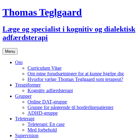
Thomas Teglgaard
Læge og specialist i kognitiv og dialektisk
adfærdsterapi
Skip
Menu
to
content
Om
Curriculum Vitae
Om mine forudsætninger for at kunne hjælpe dig
Hvorfor vælge Thomas Teglgaard som terapeut?
Terapiformer
Kognitiv adfærdsterapi
Grupper
Online DAT-gruppe
Gruppe for pårørende til borderlinepatienter
ADHD-gruppe
Teleterapi
Teleterapi: En case
Med forbehold
Supervision