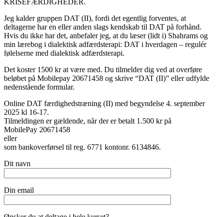
KRISEFÆRDIGHEDER.
Jeg kalder gruppen DAT (II), fordi det egentlig forventes, at
deltagerne har en eller anden slags kendskab til DAT på forhånd.
Hvis du ikke har det, anbefaler jeg, at du læser (lidt i) Shahrams og
min lærebog i dialektisk adfærdsterapi: DAT i hverdagen – regulér
følelserne med dialektisk adfærdsterapi.
Det koster 1500 kr at være med. Du tilmelder dig ved at overføre
beløbet på Mobilepay 20671458 og skrive “DAT (II)” eller udfylde
nedenstående formular.
Online DAT færdighedstræning (II) med begyndelse 4. september
2025 kl 16-17.
Tilmeldingen er gældende, når der er betalt 1.500 kr på
MobilePay 20671458
eller
som bankoverførsel til reg. 6771 kontonr. 6134846.
Dit navn
Din email
Ønsker du at deltage i hele kurset?