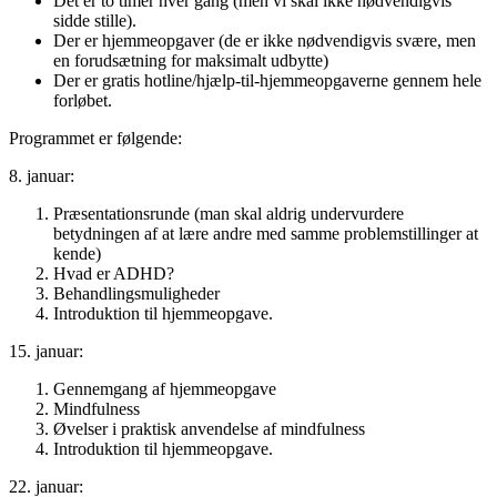
Det er to timer hver gang (men vi skal ikke nødvendigvis
sidde stille).
Der er hjemmeopgaver (de er ikke nødvendigvis svære, men
en forudsætning for maksimalt udbytte)
Der er gratis hotline/hjælp-til-hjemmeopgaverne gennem hele
forløbet.
Programmet er følgende:
8. januar:
Præsentationsrunde (man skal aldrig undervurdere
betydningen af at lære andre med samme problemstillinger at
kende)
Hvad er ADHD?
Behandlingsmuligheder
Introduktion til hjemmeopgave.
15. januar:
Gennemgang af hjemmeopgave
Mindfulness
Øvelser i praktisk anvendelse af mindfulness
Introduktion til hjemmeopgave.
22. januar: