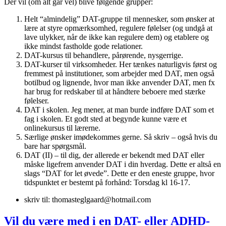
Der vil (om alt går vel) blive følgende grupper:
Helt “almindelig” DAT-gruppe til mennesker, som ønsker at
lære at styre opmærksomhed, regulere følelser (og undgå at
lave ulykker, når de ikke kan regulere dem) og etablere og
ikke mindst fastholde gode relationer.
DAT-kursus til behandlere, pårørende, nysgerrige.
DAT-kurser til virksomheder. Her tænkes naturligvis først og
fremmest på institutioner, som arbejder med DAT, men også
botilbud og lignende, hvor man ikke anvender DAT, men fx
har brug for redskaber til at håndtere beboere med stærke
følelser.
DAT i skolen. Jeg mener, at man burde indføre DAT som et
fag i skolen. Et godt sted at begynde kunne være et
onlinekursus til lærerne.
Særlige ønsker imødekommes gerne. Så skriv – også hvis du
bare har spørgsmål.
DAT (II) – til dig, der allerede er bekendt med DAT eller
måske ligefrem anvender DAT i din hverdag. Dette er altså en
slags “DAT for let øvede”. Dette er den eneste gruppe, hvor
tidspunktet er bestemt på forhånd: Torsdag kl 16-17.
skriv til: thomasteglgaard@hotmail.com
Vil du være med i en DAT- eller ADHD-