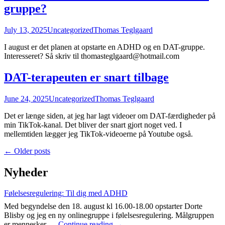
gruppe?
July 13, 2025
Uncategorized
Thomas Teglgaard
I august er det planen at opstarte en ADHD og en DAT-gruppe.
Interesseret? Så skriv til thomasteglgaard@hotmail.com
DAT-terapeuten er snart tilbage
June 24, 2025
Uncategorized
Thomas Teglgaard
Det er længe siden, at jeg har lagt videoer om DAT-færdigheder på
min TikTok-kanal. Det bliver der snart gjort noget ved. I
mellemtiden lægger jeg TikTok-videoerne på Youtube også.
Posts
←
Older posts
navigation
Nyheder
Følelsesregulering: Til dig med ADHD
Med begyndelse den 18. august kl 16.00-18.00 opstarter Dorte
Blisby og jeg en ny onlinegruppe i følelsesregulering. Målgruppen
Følelsesregulering:
er mennesker …
Continue reading
→