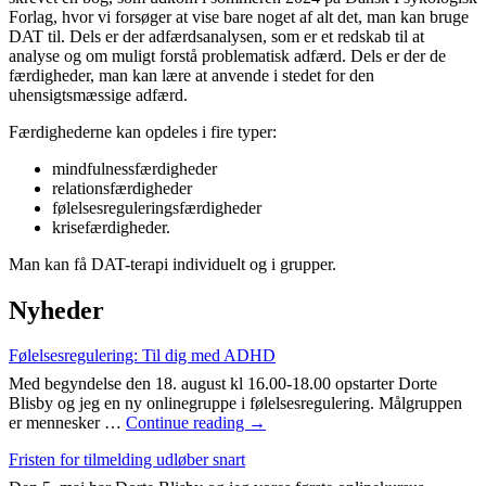
Forlag, hvor vi forsøger at vise bare noget af alt det, man kan bruge
DAT til. Dels er der adfærdsanalysen, som er et redskab til at
analyse og om muligt forstå problematisk adfærd. Dels er der de
færdigheder, man kan lære at anvende i stedet for den
uhensigtsmæssige adfærd.
Færdighederne kan opdeles i fire typer:
mindfulnessfærdigheder
relationsfærdigheder
følelsesreguleringsfærdigheder
krisefærdigheder.
Man kan få DAT-terapi individuelt og i grupper.
Nyheder
Følelsesregulering: Til dig med ADHD
Med begyndelse den 18. august kl 16.00-18.00 opstarter Dorte
Blisby og jeg en ny onlinegruppe i følelsesregulering. Målgruppen
Følelsesregulering:
er mennesker …
Continue reading
→
Til
Fristen for tilmelding udløber snart
dig
med