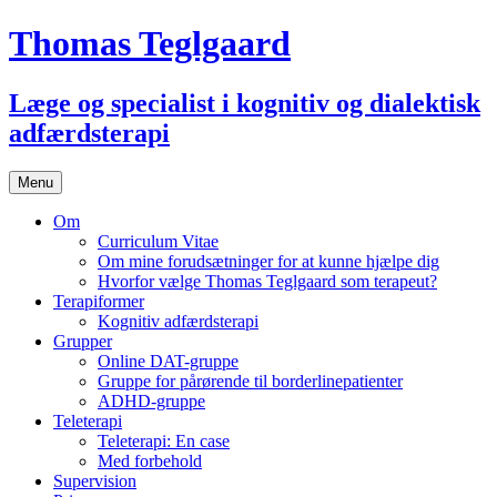
Thomas Teglgaard
Læge og specialist i kognitiv og dialektisk
adfærdsterapi
Skip
Menu
to
content
Om
Curriculum Vitae
Om mine forudsætninger for at kunne hjælpe dig
Hvorfor vælge Thomas Teglgaard som terapeut?
Terapiformer
Kognitiv adfærdsterapi
Grupper
Online DAT-gruppe
Gruppe for pårørende til borderlinepatienter
ADHD-gruppe
Teleterapi
Teleterapi: En case
Med forbehold
Supervision