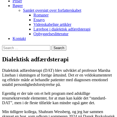
Priser
Bøger
Samlet oversigt over forfatterskabet
Romaner
Essays
Videnskabelige artikler
Lærebog i dialektisk adfærdsterapi
Opbyggelseslitteratur
Kontakt
Search
for:
Dialektisk adfærdsterapi
Dialektisk adfærdsterapi (DAT) blev udviklet af professor Marsha
Linehan i slutningen af forrige årtusind. Det er en veldokumenteret
og effektiv måde at behandle patienter med diagnosen emotionel
ustabil personlighedsforstyrrelse på.
Egentlig er der tale om et helt program med adskillige
resursekrævende elementer, for at man kan kalde det “standard-
DAT”, men i de fleste tilfælde kan mindre også gøre det.
Min tidligere kollega, Shahram Wessberg, og jeg har sammen
skrevet en bog, som udkom i sommeren 2024 på Dansk Psykologisk