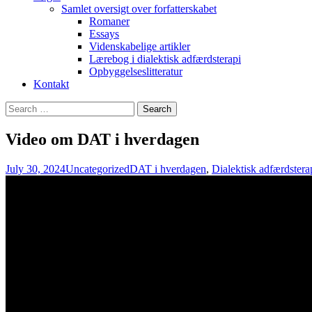
Samlet oversigt over forfatterskabet
Romaner
Essays
Videnskabelige artikler
Lærebog i dialektisk adfærdsterapi
Opbyggelseslitteratur
Kontakt
Search
for:
Video om DAT i hverdagen
July 30, 2024
Uncategorized
DAT i hverdagen
,
Dialektisk adfærdstera