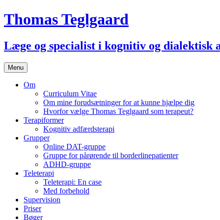
Thomas Teglgaard
Læge og specialist i kognitiv og dialektisk
Skip
Menu
to
content
Om
Curriculum Vitae
Om mine forudsætninger for at kunne hjælpe dig
Hvorfor vælge Thomas Teglgaard som terapeut?
Terapiformer
Kognitiv adfærdsterapi
Grupper
Online DAT-gruppe
Gruppe for pårørende til borderlinepatienter
ADHD-gruppe
Teleterapi
Teleterapi: En case
Med forbehold
Supervision
Priser
Bøger