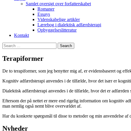
Samlet oversigt over forfatterskabet
Romaner
Essays
Videnskabelige artikler
Lærebog i dialektisk adfærdsterapi
Opbyggelseslitteratur
Kontakt
Search
for:
Terapiformer
De to terapiformer, som jeg benytter mig af, er evidensbaseret og effek
Kognitiv adfærdsterapi anvendes i de tilfælde, hvor det især er kognit
Dialektisk adfærdsterapi anvendes i de tilfælde, hvor det er adfærden
Eftersom der på nettet er mere end rigelig information om kognitiv adf
man nemlig også nemt blive overvældet af.
Har du konkrete spørgsmål til disse to metoder og min anvendelse af
Nyheder