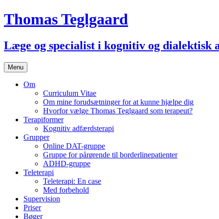
Thomas Teglgaard
Læge og specialist i kognitiv og dialektisk
Skip
Menu
to
content
Om
Curriculum Vitae
Om mine forudsætninger for at kunne hjælpe dig
Hvorfor vælge Thomas Teglgaard som terapeut?
Terapiformer
Kognitiv adfærdsterapi
Grupper
Online DAT-gruppe
Gruppe for pårørende til borderlinepatienter
ADHD-gruppe
Teleterapi
Teleterapi: En case
Med forbehold
Supervision
Priser
Bøger