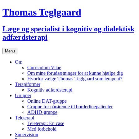
Thomas Teglgaard
Læge og specialist i kognitiv og dialektisk
adfærdsterapi
Skip
Menu
to
content
Om
Curriculum Vitae
Om mine forudsætninger for at kunne hjælpe dig
Hvorfor vælge Thomas Teglgaard som terapeut?
Terapiformer
Kognitiv adfærdsterapi
Grupper
Online DAT-gruppe
Gruppe for pårørende til borderlinepatienter
ADHD-gruppe
Teleterapi
Teleterapi: En case
Med forbehold
Supervision