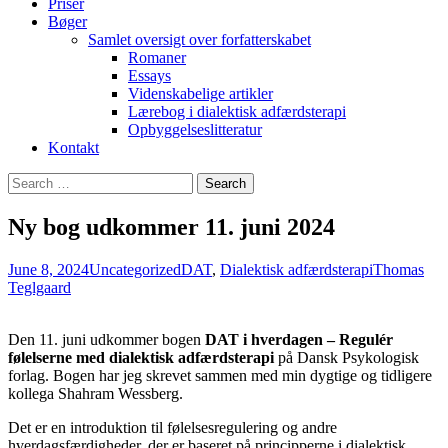
Priser
Bøger
Samlet oversigt over forfatterskabet
Romaner
Essays
Videnskabelige artikler
Lærebog i dialektisk adfærdsterapi
Opbyggelseslitteratur
Kontakt
Search
for:
Ny bog udkommer 11. juni 2024
June 8, 2024
Uncategorized
DAT
,
Dialektisk adfærdsterapi
Thomas
Teglgaard
Den 11. juni udkommer bogen
DAT i hverdagen – Regulér
følelserne med dialektisk adfærdsterapi
på Dansk Psykologisk
forlag. Bogen har jeg skrevet sammen med min dygtige og tidligere
kollega Shahram Wessberg.
Det er en introduktion til følelsesregulering og andre
hverdagsfærdigheder, der er baseret på principperne i dialektisk