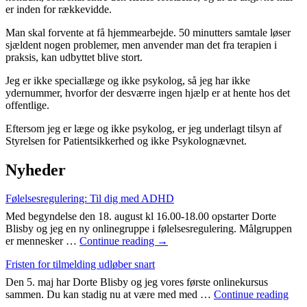
er inden for rækkevidde.
Man skal forvente at få hjemmearbejde. 50 minutters samtale løser
sjældent nogen problemer, men anvender man det fra terapien i
praksis, kan udbyttet blive stort.
Jeg er ikke speciallæge og ikke psykolog, så jeg har ikke
ydernummer, hvorfor der desværre ingen hjælp er at hente hos det
offentlige.
Eftersom jeg er læge og ikke psykolog, er jeg underlagt tilsyn af
Styrelsen for Patientsikkerhed og ikke Psykolognævnet.
Nyheder
Følelsesregulering: Til dig med ADHD
Med begyndelse den 18. august kl 16.00-18.00 opstarter Dorte
Blisby og jeg en ny onlinegruppe i følelsesregulering. Målgruppen
Følelsesregulering:
er mennesker …
Continue reading
→
Til
Fristen for tilmelding udløber snart
dig
med
Den 5. maj har Dorte Blisby og jeg vores første onlinekursus
ADHD
Fris
sammen. Du kan stadig nu at være med med …
Continue reading
for
→