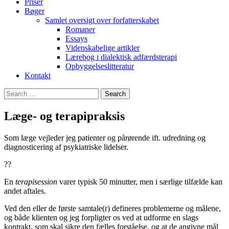
Priser
Bøger
Samlet oversigt over forfatterskabet
Romaner
Essays
Videnskabelige artikler
Lærebog i dialektisk adfærdsterapi
Opbyggelseslitteratur
Kontakt
Search
for:
Læge- og terapipraksis
Som læge vejleder jeg patienter og pårørende ift. udredning og
diagnosticering af psykiatriske lidelser.
??
En
terapisession
varer typisk 50 minutter, men i særlige tilfælde kan
andet aftales.
Ved den eller de første samtale(r) defineres problemerne og målene,
og både klienten og jeg forpligter os ved at udforme en slags
kontrakt, som skal sikre den fælles forståelse, og at de angivne mål