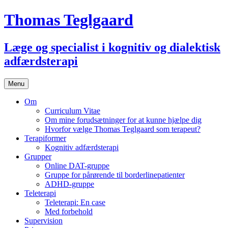
Thomas Teglgaard
Læge og specialist i kognitiv og dialektisk
adfærdsterapi
Skip
Menu
to
content
Om
Curriculum Vitae
Om mine forudsætninger for at kunne hjælpe dig
Hvorfor vælge Thomas Teglgaard som terapeut?
Terapiformer
Kognitiv adfærdsterapi
Grupper
Online DAT-gruppe
Gruppe for pårørende til borderlinepatienter
ADHD-gruppe
Teleterapi
Teleterapi: En case
Med forbehold
Supervision