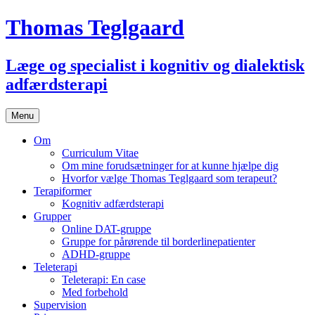
Thomas Teglgaard
Læge og specialist i kognitiv og dialektisk
adfærdsterapi
Skip
Menu
to
content
Om
Curriculum Vitae
Om mine forudsætninger for at kunne hjælpe dig
Hvorfor vælge Thomas Teglgaard som terapeut?
Terapiformer
Kognitiv adfærdsterapi
Grupper
Online DAT-gruppe
Gruppe for pårørende til borderlinepatienter
ADHD-gruppe
Teleterapi
Teleterapi: En case
Med forbehold
Supervision