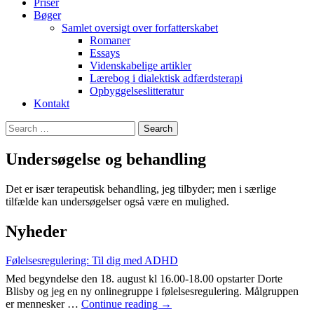
Priser
Bøger
Samlet oversigt over forfatterskabet
Romaner
Essays
Videnskabelige artikler
Lærebog i dialektisk adfærdsterapi
Opbyggelseslitteratur
Kontakt
Search
for:
Undersøgelse og behandling
Det er især terapeutisk behandling, jeg tilbyder; men i særlige
tilfælde kan undersøgelser også være en mulighed.
Nyheder
Følelsesregulering: Til dig med ADHD
Med begyndelse den 18. august kl 16.00-18.00 opstarter Dorte
Blisby og jeg en ny onlinegruppe i følelsesregulering. Målgruppen
Følelsesregulering:
er mennesker …
Continue reading
→